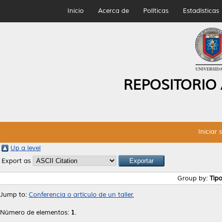
Inicio
Acerca de
Políticas
Estadísticas
REPOSITORIO
Iniciar 
Up a level
Export as
Group by:
Tip
Jump to:
Conferencia o artículo de un taller.
Número de elementos:
1
.