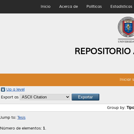
Inicio
Acerca de
Políticas
Estadísticas
REPOSITORIO
Iniciar 
Up a level
Export as
Group by:
Tip
Jump to:
Tesis
Número de elementos:
1
.