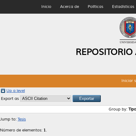
Inicio
Acerca de
Políticas
Estadísticas
REPOSITORIO
Iniciar 
Up a level
Export as
Group by:
Tip
Jump to:
Tesis
Número de elementos:
1
.