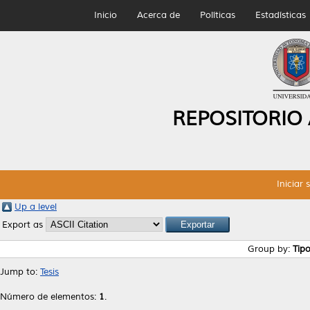
Inicio
Acerca de
Políticas
Estadísticas
REPOSITORIO
Iniciar 
Up a level
Export as
Group by:
Tip
Jump to:
Tesis
Número de elementos:
1
.