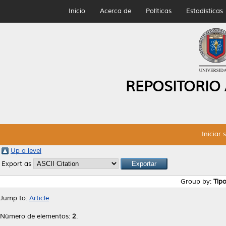
Inicio
Acerca de
Políticas
Estadísticas
REPOSITORIO
Iniciar 
Up a level
Export as
Group by:
Tip
Jump to:
Article
Número de elementos:
2
.