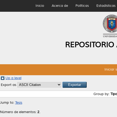
Inicio
Acerca de
Políticas
Estadísticas
REPOSITORIO
Iniciar 
Up a level
Export as
Group by:
Tip
Jump to:
Tesis
Número de elementos:
2
.