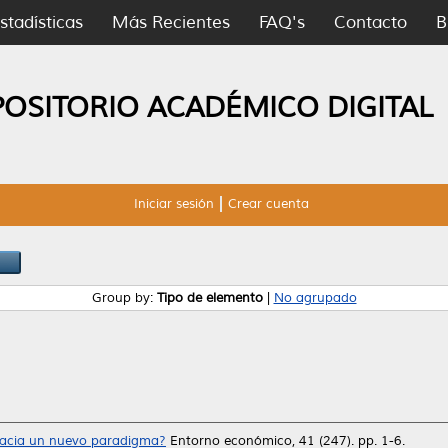
stadísticas
Más Recientes
FAQ's
Contacto
B
POSITORIO ACADÉMICO DIGITAL
Iniciar sesión
Crear cuenta
Group by:
Tipo de elemento
|
No agrupado
hacia un nuevo paradigma?
Entorno económico, 41 (247). pp. 1-6.