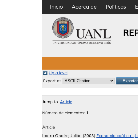
Inicio
Acerca de
Políticas
E
RE
Up a level
Export as
Jump to:
Article
Número de elementos:
1
.
Article
Ibarra Onofre, Julián
(2003)
Economía caótica: ¿