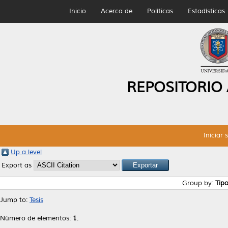
Inicio
Acerca de
Políticas
Estadísticas
REPOSITORIO
Iniciar 
Up a level
Export as
Group by:
Tip
Jump to:
Tesis
Número de elementos:
1
.