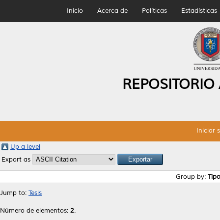
Inicio
Acerca de
Políticas
Estadísticas
REPOSITORIO
Iniciar 
Up a level
Export as
Group by:
Tip
Jump to:
Tesis
Número de elementos:
2
.