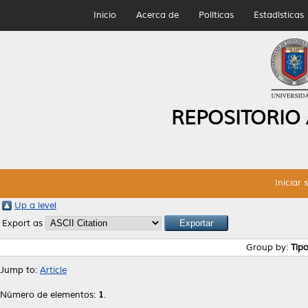
Inicio
Acerca de
Políticas
Estadísticas
REPOSITORIO
Iniciar 
Up a level
Export as
Group by:
Tip
Jump to:
Article
Número de elementos:
1
.