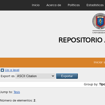
Inicio
Acerca de
Políticas
Estadísticas
REPOSITORIO
Iniciar 
Up a level
Export as
Group by:
Tip
Jump to:
Tesis
Número de elementos:
2
.