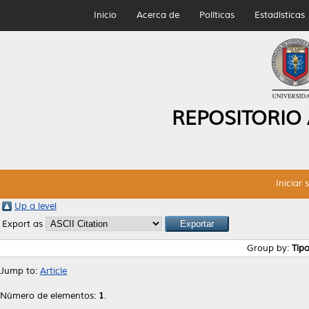
Inicio
Acerca de
Políticas
Estadísticas
REPOSITORIO
Iniciar 
Up a level
Export as
Group by:
Tip
Jump to:
Article
Número de elementos:
1
.