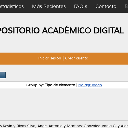
stadísticas
Más Recientes
FAQ's
Contacto
B
POSITORIO ACADÉMICO DIGITAL
Iniciar sesión
Crear cuenta
Group by:
Tipo de elemento
|
No agrupado
s Kevin
y
Rivas Silva, Angel Antonio
y
Martinez Gonzalez, Vania G.
y
Alo