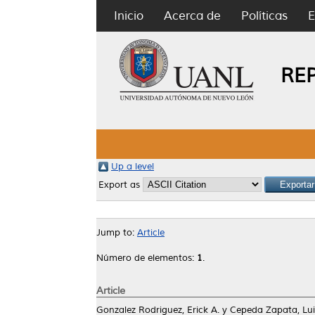
Inicio
Acerca de
Políticas
E
RE
Up a level
Export as
Jump to:
Article
Número de elementos:
1
.
Article
Gonzalez Rodriguez, Erick A.
y
Cepeda Zapata, Lui