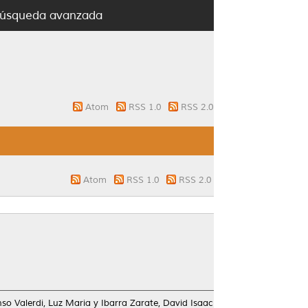
úsqueda avanzada
Atom
RSS 1.0
RSS 2.0
Atom
RSS 1.0
RSS 2.0
nso Valerdi, Luz Maria
y
Ibarra Zarate, David Isaac