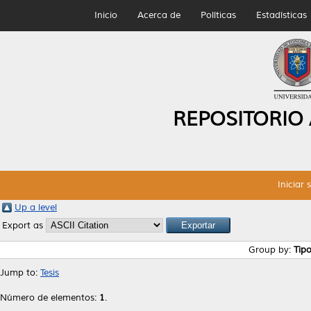
Inicio
Acerca de
Políticas
Estadísticas
REPOSITORIO
Iniciar 
Up a level
Export as
Group by:
Tip
Jump to:
Tesis
Número de elementos:
1
.