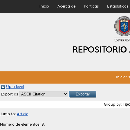
Inicio
Acerca de
Políticas
Estadísticas
REPOSITORIO
Iniciar 
Up a level
Export as
Group by:
Tip
Jump to:
Article
Número de elementos:
3
.