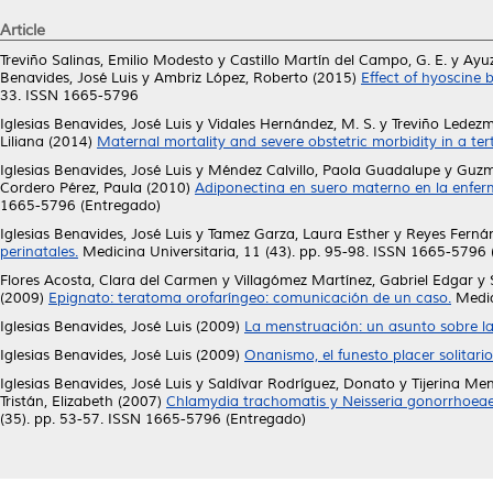
Article
Treviño Salinas, Emilio Modesto
y
Castillo Martín del Campo, G. E.
y
Ayuz
Benavides, José Luis
y
Ambriz López, Roberto
(2015)
Effect of hyoscine 
33. ISSN 1665-5796
Iglesias Benavides, José Luis
y
Vidales Hernández, M. S.
y
Treviño Ledezm
Liliana
(2014)
Maternal mortality and severe obstetric morbidity in a tert
Iglesias Benavides, José Luis
y
Méndez Calvillo, Paola Guadalupe
y
Guzm
Cordero Pérez, Paula
(2010)
Adiponectina en suero materno en la enfer
1665-5796 (Entregado)
Iglesias Benavides, José Luis
y
Tamez Garza, Laura Esther
y
Reyes Fernán
perinatales.
Medicina Universitaria, 11 (43). pp. 95-98. ISSN 1665-5796
Flores Acosta, Clara del Carmen
y
Villagómez Martínez, Gabriel Edgar
y
(2009)
Epignato: teratoma orofaríngeo: comunicación de un caso.
Medic
Iglesias Benavides, José Luis
(2009)
La menstruación: un asunto sobre la 
Iglesias Benavides, José Luis
(2009)
Onanismo, el funesto placer solitario
Iglesias Benavides, José Luis
y
Saldívar Rodríguez, Donato
y
Tijerina Me
Tristán, Elizabeth
(2007)
Chlamydia trachomatis y Neisseria gonorrhoeae: p
(35). pp. 53-57. ISSN 1665-5796 (Entregado)