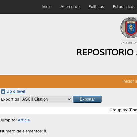
Inicio
Acerca de
Políticas
Estadísticas
REPOSITORIO
Iniciar 
Up a level
Export as
Group by:
Tip
Jump to:
Article
Número de elementos:
8
.