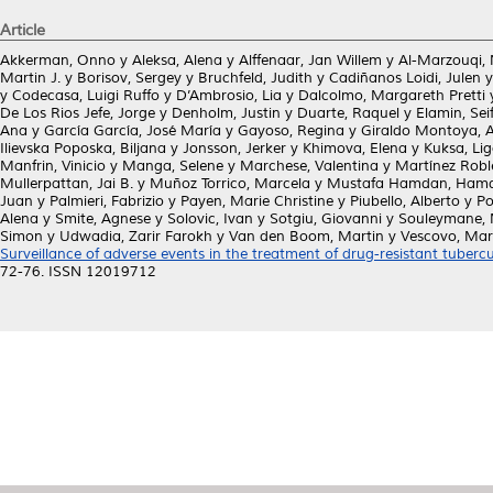
Article
Akkerman, Onno
y
Aleksa, Alena
y
Alffenaar, Jan Willem
y
Al-Marzouqi,
Martin J.
y
Borisov, Sergey
y
Bruchfeld, Judith
y
Cadiñanos Loidi, Julen
y
Codecasa, Luigi Ruffo
y
D’Ambrosio, Lia
y
Dalcolmo, Margareth Pretti
De Los Rios Jefe, Jorge
y
Denholm, Justin
y
Duarte, Raquel
y
Elamin, Sei
Ana
y
García García, José María
y
Gayoso, Regina
y
Giraldo Montoya, 
Ilievska Poposka, Biljana
y
Jonsson, Jerker
y
Khimova, Elena
y
Kuksa, Li
Manfrin, Vinicio
y
Manga, Selene
y
Marchese, Valentina
y
Martínez Robl
Mullerpattan, Jai B.
y
Muñoz Torrico, Marcela
y
Mustafa Hamdan, Ham
Juan
y
Palmieri, Fabrizio
y
Payen, Marie Christine
y
Piubello, Alberto
y
Po
Alena
y
Smite, Agnese
y
Solovic, Ivan
y
Sotgiu, Giovanni
y
Souleymane,
Simon
y
Udwadia, Zarir Farokh
y
Van den Boom, Martin
y
Vescovo, Mar
Surveillance of adverse events in the treatment of drug-resistant tuberculo
72-76. ISSN 12019712