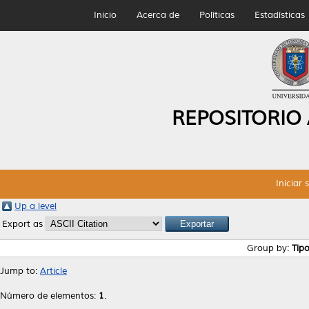
Inicio
Acerca de
Políticas
Estadísticas
REPOSITORIO
Iniciar 
Up a level
Export as
Group by:
Tip
Jump to:
Article
Número de elementos:
1
.