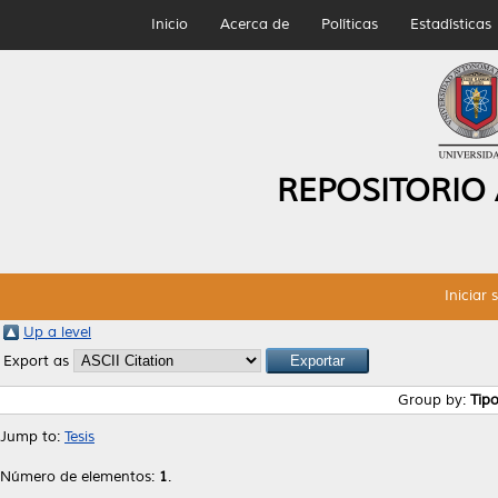
Inicio
Acerca de
Políticas
Estadísticas
REPOSITORIO
Iniciar 
Up a level
Export as
Group by:
Tip
Jump to:
Tesis
Número de elementos:
1
.