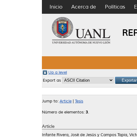
Inicio
Acerca de
Políticas
E
RE
Up a level
Export as
Jump to:
Article
|
Tesis
Número de elementos:
3
.
Article
Infante Rivera, José de Jesús
y
Campos Tapia, Vict