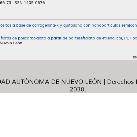
p. 66-73. ISSN 1405-0676
itos a base de carragenina-k y quitosano con nanopartículas semicon
ibras de policarboxilato a partir de politereftalato de etilenglicol, PET 
 Nuevo León.
es
AD AUTÓNOMA DE NUEVO LEÓN | Derechos R
2030.