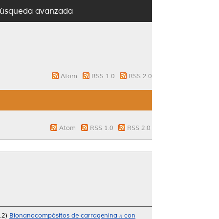
úsqueda avanzada
Atom
RSS 1.0
RSS 2.0
Atom
RSS 1.0
RSS 2.0
12)
Bionanocompósitos de carragenina κ con