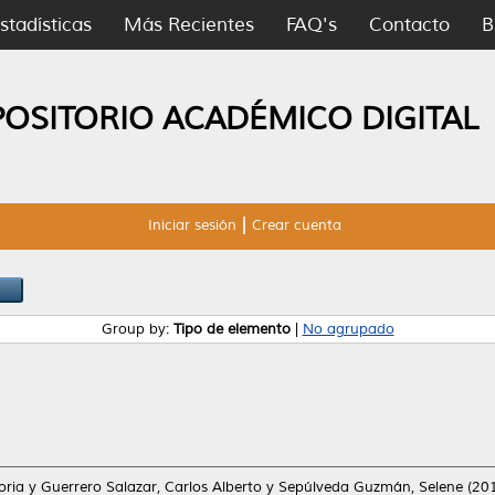
stadísticas
Más Recientes
FAQ's
Contacto
B
POSITORIO ACADÉMICO DIGITAL
Iniciar sesión
Crear cuenta
Group by:
Tipo de elemento
|
No agrupado
oria
y
Guerrero Salazar, Carlos Alberto
y
Sepúlveda Guzmán, Selene
(20