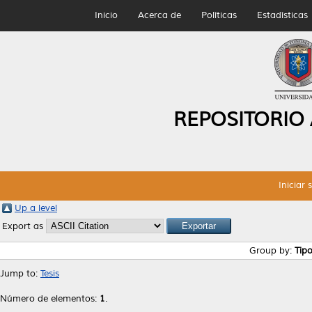
Inicio
Acerca de
Políticas
Estadísticas
REPOSITORIO
Iniciar 
Up a level
Export as
Group by:
Tip
Jump to:
Tesis
Número de elementos:
1
.