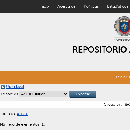
Inicio
Acerca de
Políticas
Estadísticas
REPOSITORIO
Iniciar 
Up a level
Export as
Group by:
Tip
Jump to:
Article
Número de elementos:
1
.