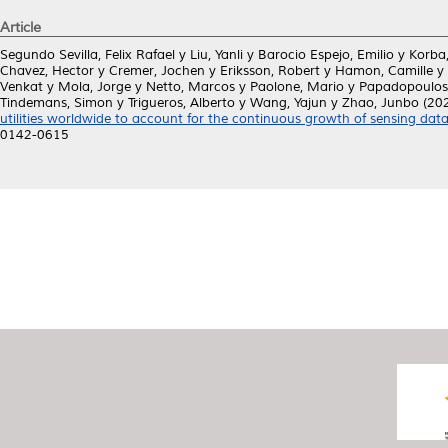
Article
Segundo Sevilla, Felix Rafael
y
Liu, Yanli
y
Barocio Espejo, Emilio
y
Korba,
Chavez, Hector
y
Cremer, Jochen
y
Eriksson, Robert
y
Hamon, Camille
y
Venkat
y
Mola, Jorge
y
Netto, Marcos
y
Paolone, Mario
y
Papadopoulos,
Tindemans, Simon
y
Trigueros, Alberto
y
Wang, Yajun
y
Zhao, Junbo
(20
utilities worldwide to account for the continuous growth of sensing data
0142-0615