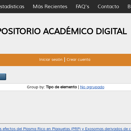
stadísticas
Más Recientes
FAQ's
Contacto
B
POSITORIO ACADÉMICO DIGITAL
Iniciar sesión
Crear cuenta
Group by:
Tipo de elemento
|
No agrupado
 efectos del Plasma Rico en Plaquetas (PRP) y Exosomas derivados de cé