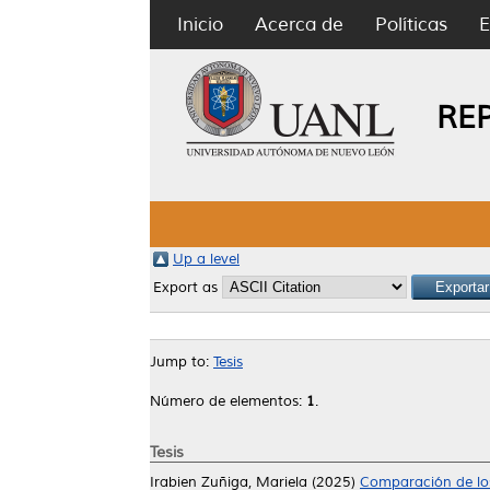
Inicio
Acerca de
Políticas
E
RE
Up a level
Export as
Jump to:
Tesis
Número de elementos:
1
.
Tesis
Irabien Zuñiga, Mariela
(2025)
Comparación de los