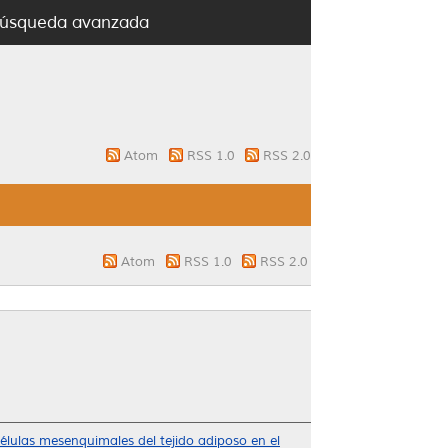
úsqueda avanzada
Atom
RSS 1.0
RSS 2.0
Atom
RSS 1.0
RSS 2.0
lulas mesenquimales del tejido adiposo en el