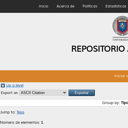
Inicio
Acerca de
Políticas
Estadísticas
REPOSITORIO
Iniciar 
Up a level
Export as
Group by:
Tip
Jump to:
Tesis
Número de elementos:
1
.