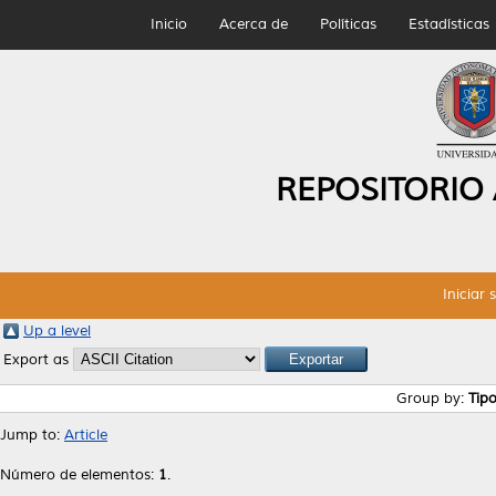
Inicio
Acerca de
Políticas
Estadísticas
REPOSITORIO
Iniciar 
Up a level
Export as
Group by:
Tip
Jump to:
Article
Número de elementos:
1
.