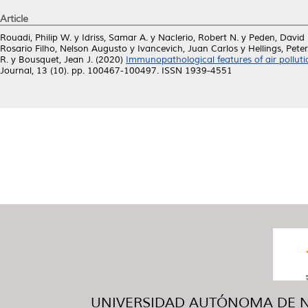
Article
Rouadi, Philip W.
y
Idriss, Samar A.
y
Naclerio, Robert N.
y
Peden, David 
Rosario Filho, Nelson Augusto
y
Ivancevich, Juan Carlos
y
Hellings, Pete
R.
y
Bousquet, Jean J.
(2020)
Immunopathological features of air polluti
Journal, 13 (10). pp. 100467-100497. ISSN 1939-4551
UNIVERSIDAD AUTÓNOMA DE NUE