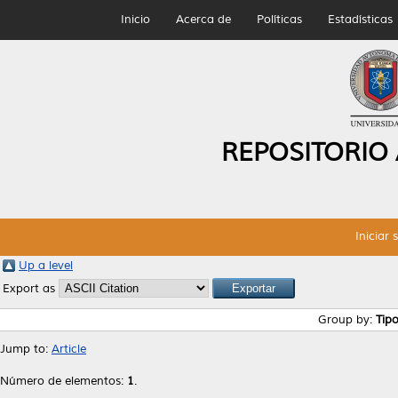
Inicio
Acerca de
Políticas
Estadísticas
REPOSITORIO
Iniciar 
Up a level
Export as
Group by:
Tip
Jump to:
Article
Número de elementos:
1
.