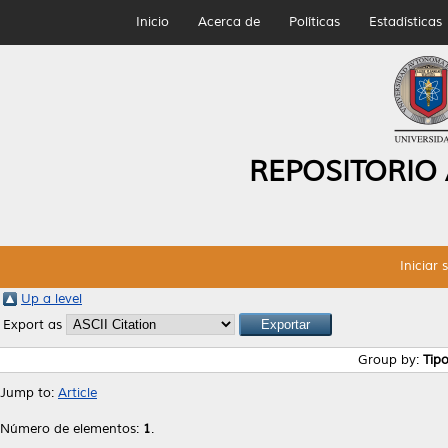
Inicio
Acerca de
Políticas
Estadísticas
REPOSITORIO
Iniciar 
Up a level
Export as
Group by:
Tip
Jump to:
Article
Número de elementos:
1
.