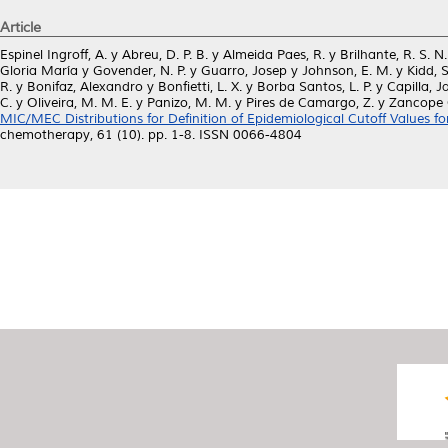
Article
Espinel Ingroff, A.
y
Abreu, D. P. B.
y
Almeida Paes, R.
y
Brilhante, R. S. N.
Gloria María
y
Govender, N. P.
y
Guarro, Josep
y
Johnson, E. M.
y
Kidd, S
R.
y
Bonifaz, Alexandro
y
Bonfietti, L. X.
y
Borba Santos, L. P.
y
Capilla, J
C.
y
Oliveira, M. M. E.
y
Panizo, M. M.
y
Pires de Camargo, Z.
y
Zancope O
MIC/MEC Distributions for Definition of Epidemiological Cutoff Values f
chemotherapy, 61 (10). pp. 1-8. ISSN 0066-4804