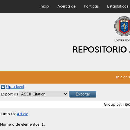
Inicio
Acerca de
Políticas
Estadísticas
REPOSITORIO
Iniciar 
Up a level
Export as
Group by:
Tip
Jump to:
Article
Número de elementos:
1
.