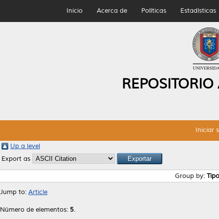
Inicio
Acerca de
Políticas
Estadísticas
REPOSITORIO
Iniciar 
Up a level
Export as
Group by:
Tip
Jump to:
Article
Número de elementos:
5
.