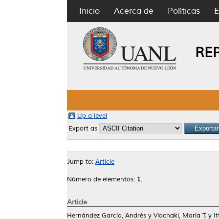
Inicio
Acerca de
Políticas
E
RE
Up a level
Export as
Jump to:
Article
Número de elementos:
1
.
Article
Hernández García, Andrés
y
Vlachaki, María T.
y
I