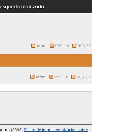
úsqueda avanzada
Atom
RSS 1.0
RSS 2.0
Atom
RSS 1.0
RSS 2.0
tuardo
(2003)
Efecto de la preinmunización sobre