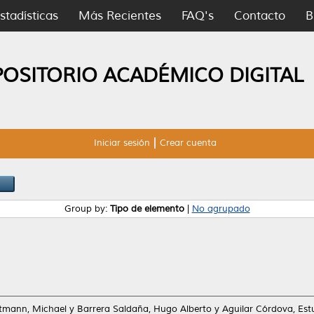
stadísticas
Más Recientes
FAQ's
Contacto
B
POSITORIO ACADÉMICO DIGITAL
Iniciar sesión
Crear cuenta
Group by:
Tipo de elemento
|
No agrupado
ttmann, Michael
y
Barrera Saldaña, Hugo Alberto
y
Aguilar Córdova, Es