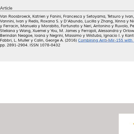
Article
Van Roosbroeck, Katrien
y
Fanini, Francesca
y
Setoyama, Tetsuro
y
Ivan,
Vannini, Ivan
y
Redis, Roxana S.
y
D'Abundo, Lucilla
y
Zhang, Xinna
y
Ni
y
Ferracin, Manuela
y
Morabito, Fortunato
y
Neri, Antonino
y
Ruvolo, Pe
Steliana
y
Wang, Xuemei
y
You, M. James
y
Ferrajoli, Alessandra
y
Orlow
Berindan Neagoe, Ioana
y
Negrini, Massimo
y
Wistuba, Ignacio I.
y
Kant
Fabbri, L. Muller
y
Calin, George A.
(2016)
Combining Anti-Mir-155 with 
pp. 2891-2904. ISSN 1078-0432