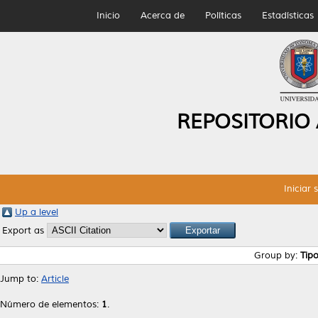
Inicio
Acerca de
Políticas
Estadísticas
REPOSITORIO
Iniciar 
Up a level
Export as
Group by:
Tip
Jump to:
Article
Número de elementos:
1
.