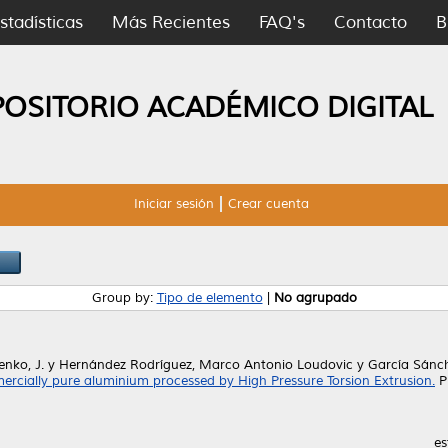
stadísticas
Más Recientes
FAQ's
Contacto
B
POSITORIO ACADÉMICO DIGITAL
Iniciar sesión
Crear cuenta
Group by:
Tipo de elemento
|
No agrupado
enko, J.
y
Hernández Rodríguez, Marco Antonio Loudovic
y
García Sánc
mercially pure aluminium processed by High Pressure Torsion Extrusion.
P
es