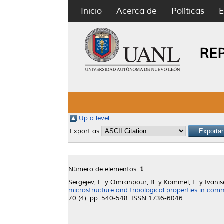
Inicio
Acerca de
Políticas
E
RE
Up a level
Export as
Número de elementos:
1
.
Sergejev, F.
y
Omranpour, B.
y
Kommel, L.
y
Ivanis
microstructure and tribological properties in com
70 (4). pp. 540-548. ISSN 1736-6046