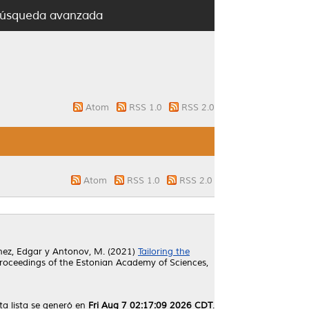
úsqueda avanzada
Atom
RSS 1.0
RSS 2.0
Atom
RSS 1.0
RSS 2.0
hez, Edgar
y
Antonov, M.
(2021)
Tailoring the
roceedings of the Estonian Academy of Sciences,
ta lista se generó en
Fri Aug 7 02:17:09 2026 CDT
.