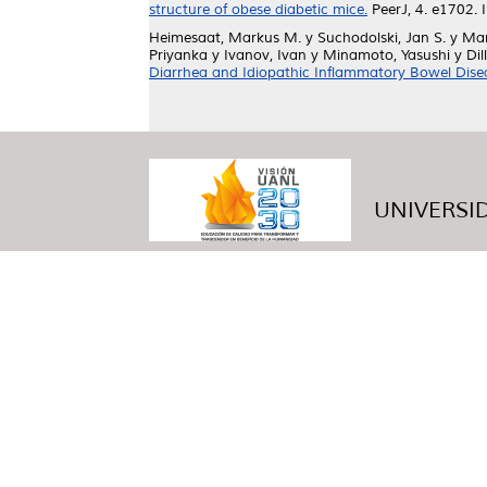
structure of obese diabetic mice.
PeerJ, 4. e1702.
Heimesaat, Markus M.
y
Suchodolski, Jan S.
y
Mar
Priyanka
y
Ivanov, Ivan
y
Minamoto, Yasushi
y
Dil
Diarrhea and Idiopathic Inflammatory Bowel Dise
UNIVERSID