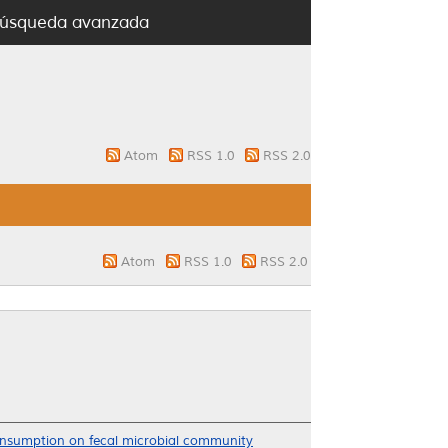
úsqueda avanzada
Atom
RSS 1.0
RSS 2.0
Atom
RSS 1.0
RSS 2.0
onsumption on fecal microbial community