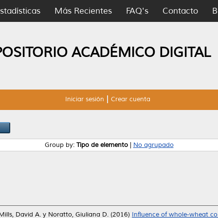
stadísticas
Más Recientes
FAQ's
Contacto
B
POSITORIO ACADÉMICO DIGITAL
Iniciar sesión
Crear cuenta
Group by:
Tipo de elemento
|
No agrupado
Mills, David A.
y
Noratto, Giuliana D.
(2016)
Influence of whole-wheat c