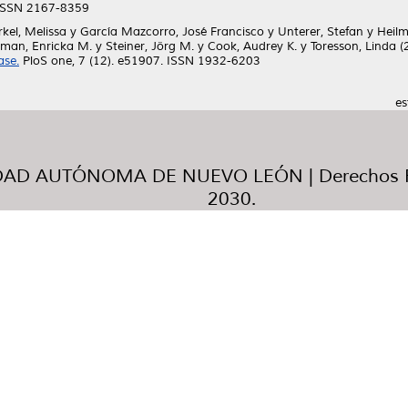
 ISSN 2167-8359
kel, Melissa
y
García Mazcorro, José Francisco
y
Unterer, Stefan
y
Heil
lman, Enricka M.
y
Steiner, Jörg M.
y
Cook, Audrey K.
y
Toresson, Linda
(
ase.
PloS one, 7 (12). e51907. ISSN 1932-6203
es
AD AUTÓNOMA DE NUEVO LEÓN | Derechos R
2030.