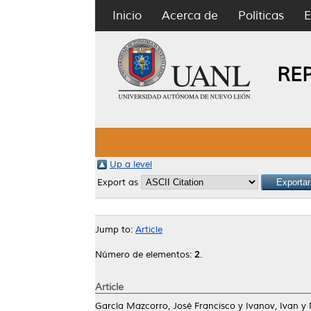
Inicio
Acerca de
Políticas
E
RE
Up a level
Export as
Jump to:
Article
Número de elementos:
2
.
Article
García Mazcorro, José Francisco
y
Ivanov, Ivan
y