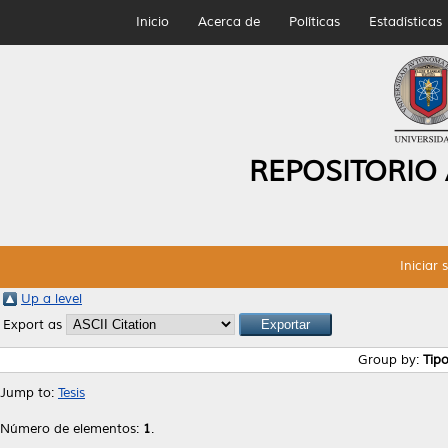
Inicio
Acerca de
Políticas
Estadísticas
REPOSITORIO
Iniciar 
Up a level
Export as
Group by:
Tip
Jump to:
Tesis
Número de elementos:
1
.