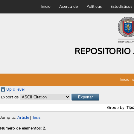
Inicio
Acerca de
Políticas
Estadísticas
REPOSITORIO
Iniciar 
Up a level
Export as
Group by:
Tip
Jump to:
Article
|
Tesis
Número de elementos:
2
.