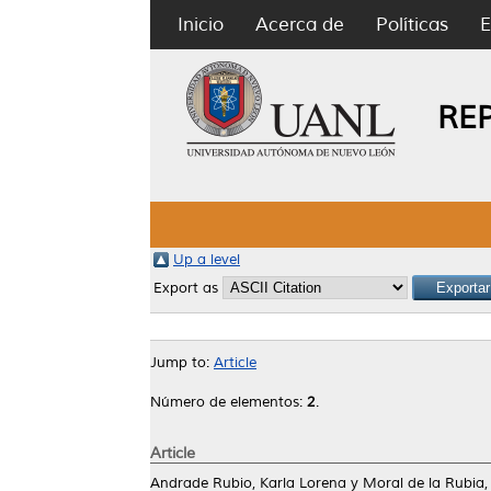
Inicio
Acerca de
Políticas
E
RE
Up a level
Export as
Jump to:
Article
Número de elementos:
2
.
Article
Andrade Rubio, Karla Lorena
y
Moral de la Rubia,