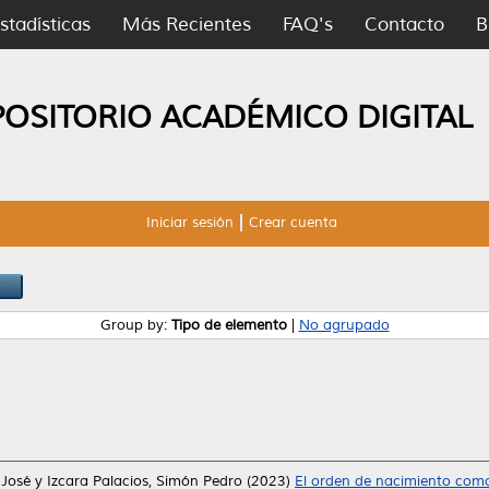
stadísticas
Más Recientes
FAQ's
Contacto
B
POSITORIO ACADÉMICO DIGITAL
Iniciar sesión
Crear cuenta
Group by:
Tipo de elemento
|
No agrupado
 José
y
Izcara Palacios, Simón Pedro
(2023)
El orden de nacimiento como 