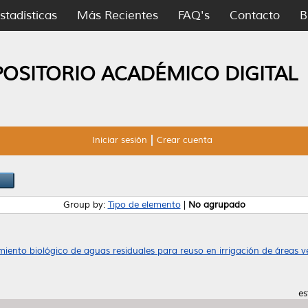
stadísticas
Más Recientes
FAQ's
Contacto
B
POSITORIO ACADÉMICO DIGITAL
Iniciar sesión
Crear cuenta
Group by:
Tipo de elemento
|
No agrupado
miento biológico de aguas residuales para reuso en irrigación de áreas ve
es