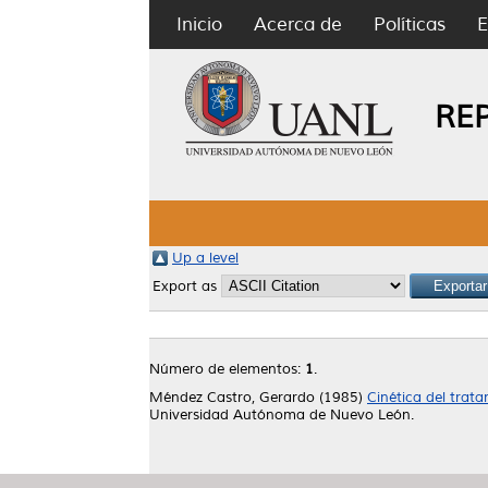
Inicio
Acerca de
Políticas
E
RE
Up a level
Export as
Número de elementos:
1
.
Méndez Castro, Gerardo
(1985)
Cinética del trata
Universidad Autónoma de Nuevo León.