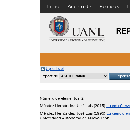
Inicio
Acerca de
Políticas
E
RE
Up a level
Export as
Número de elementos:
2
.
Méndez Hernández, José Luis
(2015)
La enseñanza 
Méndez Hernández, José Luis
(1996)
La ciencia e
Universidad Autónoma de Nuevo León.