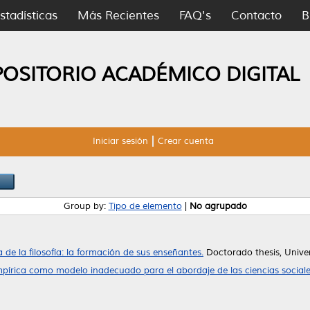
stadísticas
Más Recientes
FAQ's
Contacto
B
POSITORIO ACADÉMICO DIGITAL
Iniciar sesión
Crear cuenta
Group by:
Tipo de elemento
|
No agrupado
de la filosofía: la formación de sus enseñantes.
Doctorado thesis, Univ
mpírica como modelo inadecuado para el abordaje de las ciencias sociales