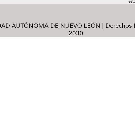
est
AD AUTÓNOMA DE NUEVO LEÓN | Derechos R
2030.