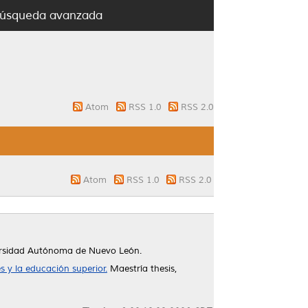
úsqueda avanzada
Atom
RSS 1.0
RSS 2.0
Atom
RSS 1.0
RSS 2.0
ersidad Autónoma de Nuevo León.
 y la educación superior.
Maestría thesis,