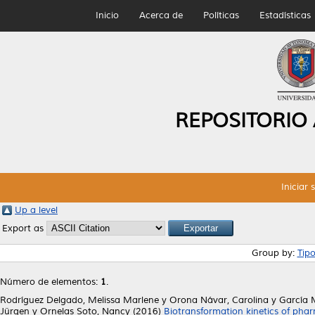
Inicio
Acerca de
Políticas
Estadísticas
REPOSITORIO
Iniciar 
Up a level
Export as
Group by:
Tip
Número de elementos:
1
.
Rodríguez Delgado, Melissa Marlene
y
Orona Návar, Carolina
y
García 
Jürgen
y
Ornelas Soto, Nancy
(2016)
Biotransformation kinetics of phar