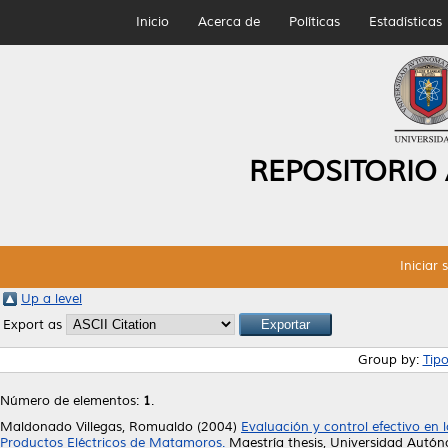
Inicio
Acerca de
Políticas
Estadísticas
REPOSITORIO
Iniciar 
Up a level
Export as
Group by:
Tip
Número de elementos:
1
.
Maldonado Villegas, Romualdo
(2004)
Evaluación y control efectivo en 
Productos Eléctricos de Matamoros.
Maestría thesis, Universidad Autó