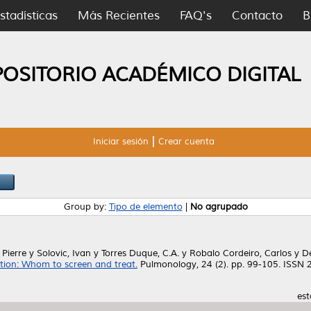
stadísticas
Más Recientes
FAQ's
Contacto
B
POSITORIO ACADÉMICO DIGITAL
Iniciar sesión
Crear cuenta
Group by:
Tipo de elemento
|
No agrupado
 Pierre
y
Solovic, Ivan
y
Torres Duque, C.A.
y
Robalo Cordeiro, Carlos
y
De
ation: Whom to screen and treat.
Pulmonology, 24 (2). pp. 99-105. ISSN
est