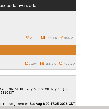
úsqueda avanzada
Atom
RSS 1.0
RSS 2.0
Atom
RSS 1.0
RSS 2.0
 Queiroz Mello, F.C.
y
Manissero, D.
y
Sotgiu,
 25310437
a lista se generó en
Sat Aug 8 02:17:25 2026 CDT
.