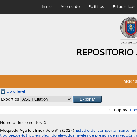
Inicio
Acerca de
Políticas
Estadísticas
REPOSITORIO
Iniciar 
Up a level
Export as
Group by:
Tip
Número de elementos:
1
.
Maqueda Aguilar, Erick Valentín
(2024)
Estudio del comportamiento hidrá
tipo piezoeléctrico empleando elevados niveles de presión de inyección, y