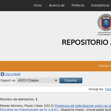
Inicio
Acerca de
Políticas
Estadísticas
REPOSITORIO
Iniciar 
Up a level
Export as
Group by:
Tip
Número de elementos:
1
.
Mares Moreno, Paulo César
(2012)
Presencia de helicobacter pylori en 
Facultad de Odontología de la U.A.N.L.
Maestría thesis, Universidad A