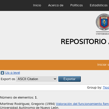
Inicio
Acerca de
Políticas
Estadísticas
REPOSITORIO
Iniciar 
Up a level
Export as
Group by:
Tip
Número de elementos:
1
.
Martínez Rodríguez, Gregorio
(1994)
Valoración del funcionamiento fam
Universidad Autónoma de Nuevo León.