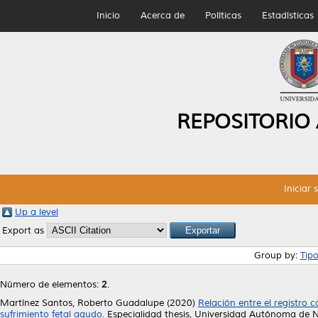
Inicio
Acerca de
Políticas
Estadísticas
REPOSITORIO
Iniciar 
Up a level
Export as
Group by:
Tip
Número de elementos:
2
.
Martínez Santos, Roberto Guadalupe
(2020)
Relación entre el registro c
sufrimiento fetal agudo.
Especialidad thesis, Universidad Autónoma de 