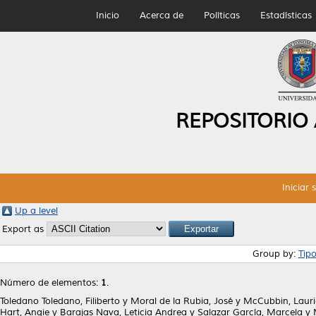
Inicio
Acerca de
Políticas
Estadísticas
REPOSITORIO
Iniciar 
Up a level
Export as
Group by:
Tip
Número de elementos:
1
.
Toledano Toledano, Filiberto
y
Moral de la Rubia, José
y
McCubbin, Lauri
Hart, Angie
y
Barajas Nava, Leticia Andrea
y
Salazar García, Marcela
y