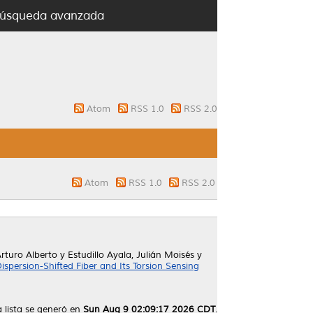
úsqueda avanzada
Atom
RSS 1.0
RSS 2.0
Atom
RSS 1.0
RSS 2.0
rturo Alberto
y
Estudillo Ayala, Julián Moisés
y
persion-Shifted Fiber and Its Torsion Sensing
a lista se generó en
Sun Aug 9 02:09:17 2026 CDT
.