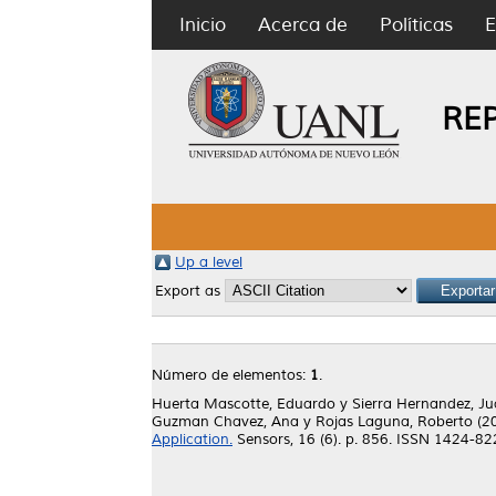
Inicio
Acerca de
Políticas
E
RE
Up a level
Export as
Número de elementos:
1
.
Huerta Mascotte, Eduardo
y
Sierra Hernandez, J
Guzman Chavez, Ana
y
Rojas Laguna, Roberto
(2
Application.
Sensors, 16 (6). p. 856. ISSN 1424-8