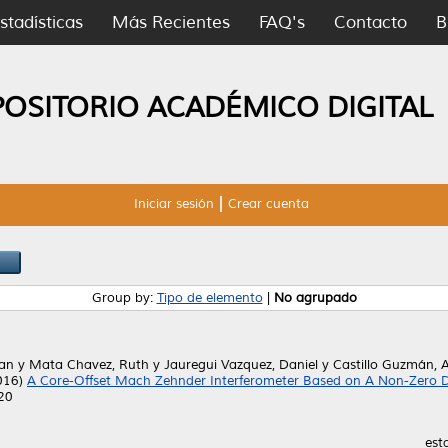
stadísticas
Más Recientes
FAQ's
Contacto
B
POSITORIO ACADÉMICO DIGITAL
Iniciar sesión
Crear cuenta
Group by:
Tipo de elemento
|
No agrupado
uan
y
Mata Chavez, Ruth
y
Jauregui Vazquez, Daniel
y
Castillo Guzmán, A
016)
A Core-Offset Mach Zehnder Interferometer Based on A Non-Zero Dis
220
est