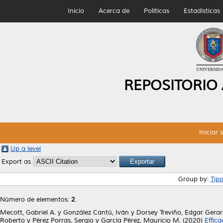
Inicio
Acerca de
Políticas
Estadísticas
REPOSITORIO
Iniciar 
Up a level
Export as
Group by:
Tip
Número de elementos:
2
.
Mecott, Gabriel A.
y
González Cantú, Iván
y
Dorsey Treviño, Edgar Gera
Roberto
y
Pérez Porras, Sergio
y
García Pérez, Mauricio M.
(2020)
Effic