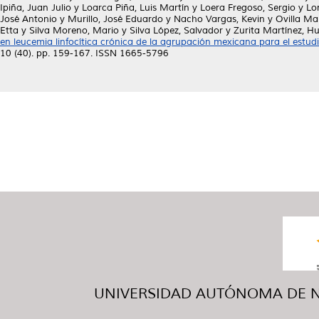
Ipiña, Juan Julio
y
Loarca Piña, Luis Martín
y
Loera Fregoso, Sergio
y
Lo
José Antonio
y
Murillo, José Eduardo
y
Nacho Vargas, Kevin
y
Ovilla Ma
Etta
y
Silva Moreno, Mario
y
Silva López, Salvador
y
Zurita Martínez, H
en leucemia linfocítica crónica de la agrupación mexicana para el estud
10 (40). pp. 159-167. ISSN 1665-5796
UNIVERSIDAD AUTÓNOMA DE NUE