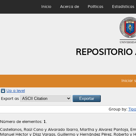
Inicio
Acerca de
Políticas
Estadísticas
REPOSITORIO
Iniciar 
Up a level
Export as
Group by:
Tip
Número de elementos:
1
.
Castellanos, Raúl Cano
y
Alvarado Ibarra, Martha
y
Alvarez Pantoja, 
Manuel Héctor
y
Díaz Vargas, Guillermo
y
Hernández Pérez, Roberto
y
H