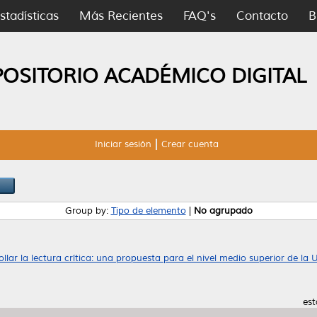
stadísticas
Más Recientes
FAQ's
Contacto
B
POSITORIO ACADÉMICO DIGITAL
Iniciar sesión
Crear cuenta
Group by:
Tipo de elemento
|
No agrupado
lar la lectura crítica: una propuesta para el nivel medio superior de la
est