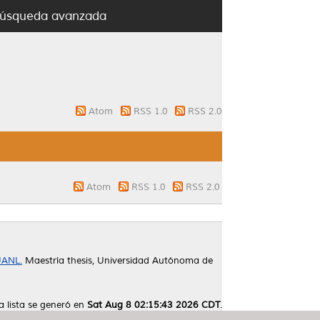
úsqueda avanzada
Atom
RSS 1.0
RSS 2.0
Atom
RSS 1.0
RSS 2.0
 UANL.
Maestría thesis, Universidad Autónoma de
a lista se generó en
Sat Aug 8 02:15:43 2026 CDT
.