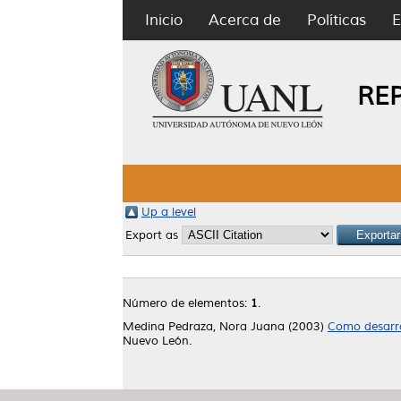
Inicio
Acerca de
Políticas
E
RE
Up a level
Export as
Número de elementos:
1
.
Medina Pedraza, Nora Juana
(2003)
Como desarrol
Nuevo León.