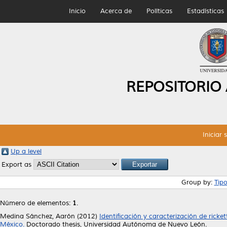
Inicio
Acerca de
Políticas
Estadísticas
REPOSITORIO
Iniciar 
Up a level
Export as
Group by:
Tip
Número de elementos:
1
.
Medina Sánchez, Aarón
(2012)
Identificación y caracterización de ricke
México.
Doctorado thesis, Universidad Autónoma de Nuevo León.